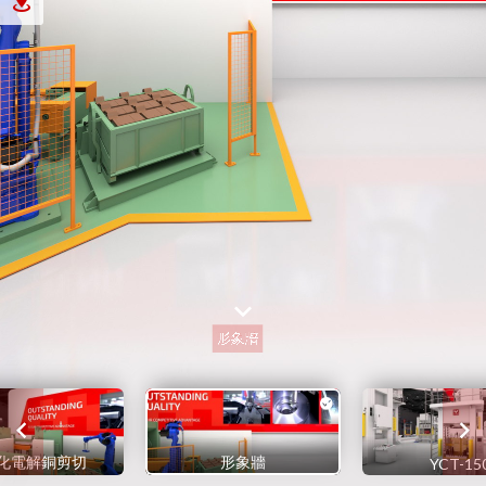
化電解銅剪切
形象牆
YCT-15