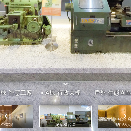
B棟-智慧工廠
A棟-行政大樓
戶外-生態園
國際會議中心：奇
企業牆
紀念機台區
納165人