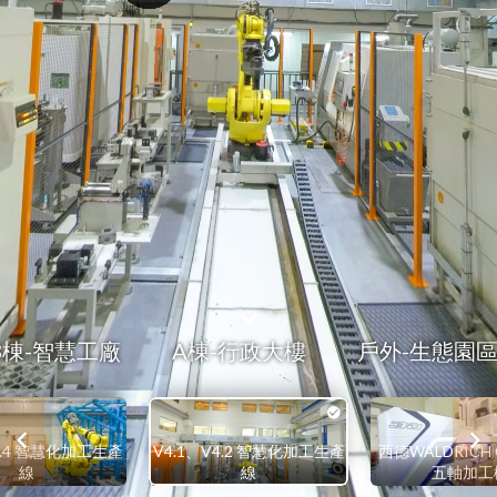
B棟-智慧工廠
A棟-行政大樓
戶外-生態園
4.4 智慧化加工生產
V4.1、V4.2 智慧化加工生產
西德WALDRICH
線
線
五軸加工