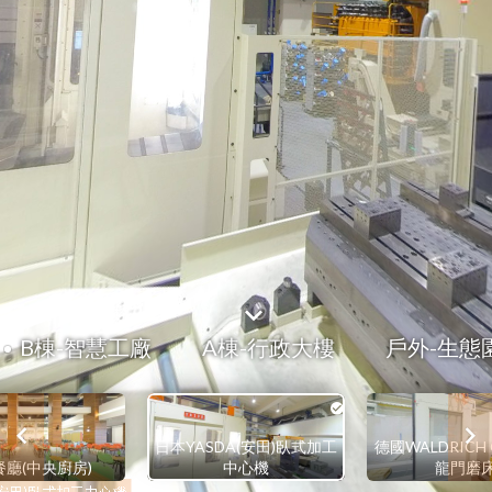
B棟-智慧工廠
A棟-行政大樓
戶外-生態
日本YASDA(安田)臥式加工
德國WALDRICH
廳(中央廚房)
中心機
龍門磨