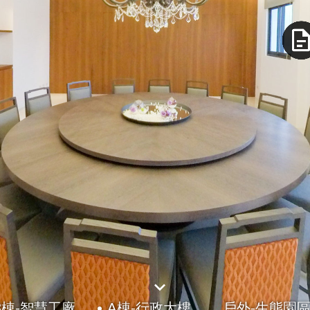
B棟-智慧工廠
A棟-行政大樓
戶外-生態園