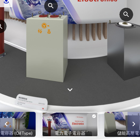
容器 (OilType)
電力電子電容器
儲能高壓電