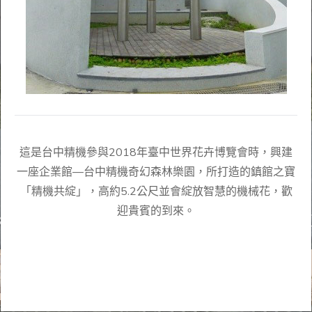
B棟-智慧工廠
A棟-行政大樓
戶外-生態園
頂樓太陽能-太陽
R創意基地
精機共綻
量(1999.6